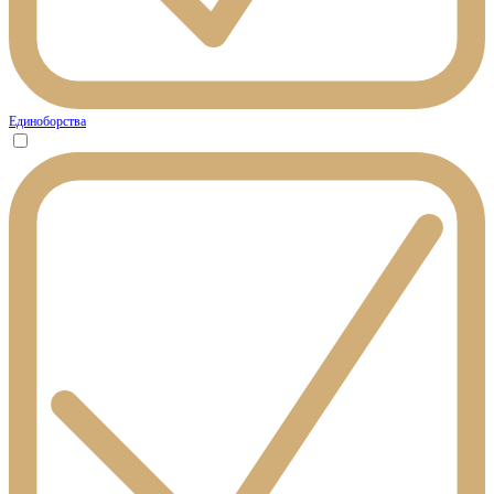
Единоборства