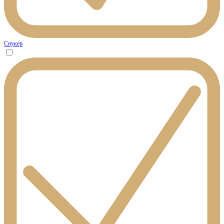
Снукер