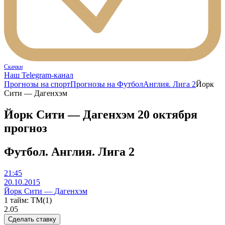
Скачки
Наш Telegram-канал
Прогнозы на спорт
Прогнозы на Футбол
Англия. Лига 2
Йорк
Сити — Дагенхэм
Йорк Сити — Дагенхэм 20 октября
прогноз
Футбол. Англия. Лига 2
21:45
20.10.2015
Йорк Сити
—
Дагенхэм
1 тайм: ТМ(1)
2.05
Сделать ставку