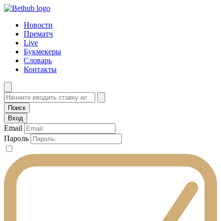
Новости
Прематч
Live
Букмекеры
Словарь
Контакты
Вход
Email
Пароль