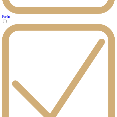
Регби