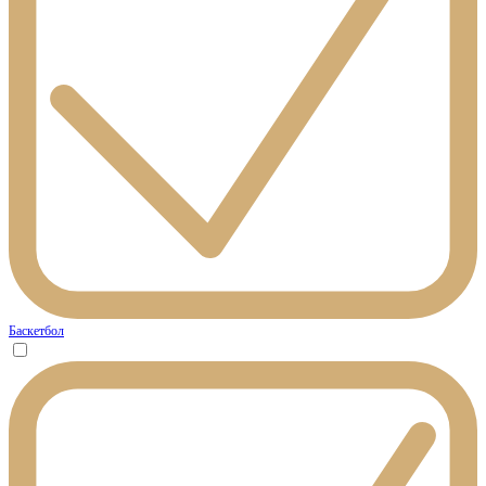
Баскетбол