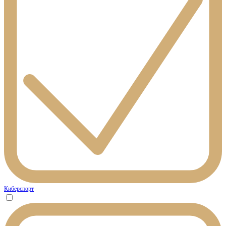
Киберспорт