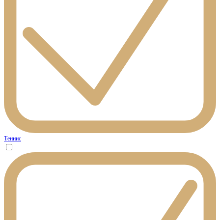
Теннис