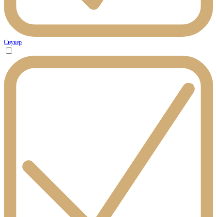
Снукер