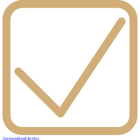
Австралийский футбол