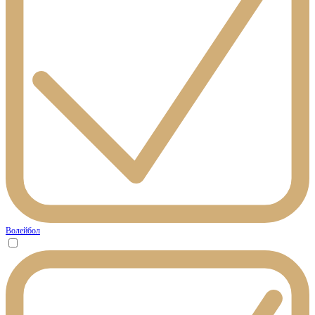
Волейбол