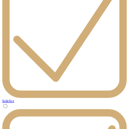
Бейсбол