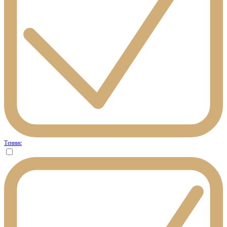
Теннис