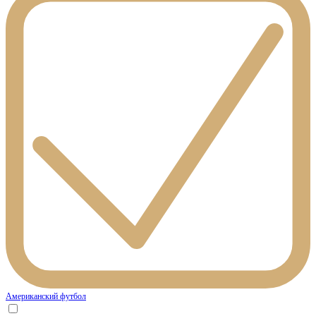
Американский футбол