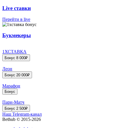
Live ставки
Перейти в live
Букмекеры
1ХСТАВКА
Бонус 8 000₽
Леон
Бонус 20 000₽
Марафон
Бонус
Пари-Матч
Бонус 2 500₽
Наш Telegram-канал
Bethub © 2015-2026