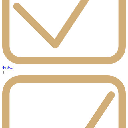
Футбол