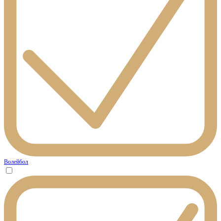
Волейбол