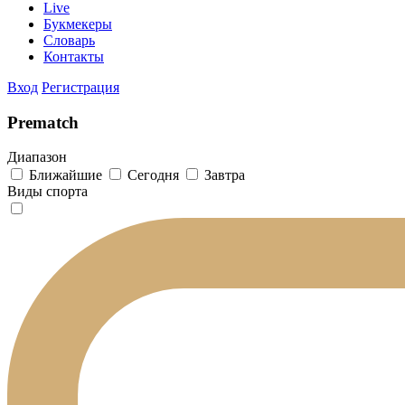
Live
Букмекеры
Словарь
Контакты
Вход
Регистрация
Prematch
Диапазон
Ближайшие
Сегодня
Завтра
Виды спорта