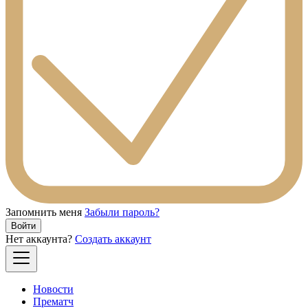
Запомнить меня
Забыли пароль?
Войти
Нет аккаунта?
Создать аккаунт
Новости
Прематч