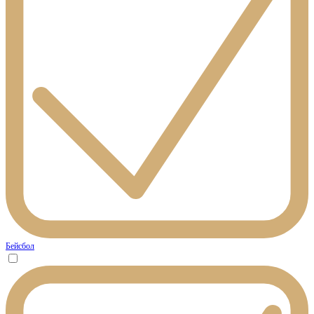
Бейсбол