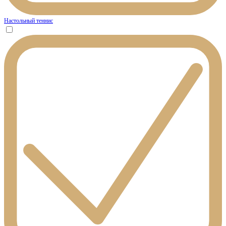
Настольный теннис