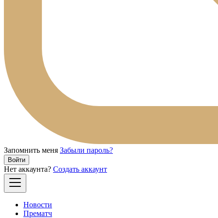
Запомнить меня
Забыли пароль?
Войти
Нет аккаунта?
Создать аккаунт
Новости
Прематч