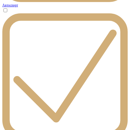
Автоспорт