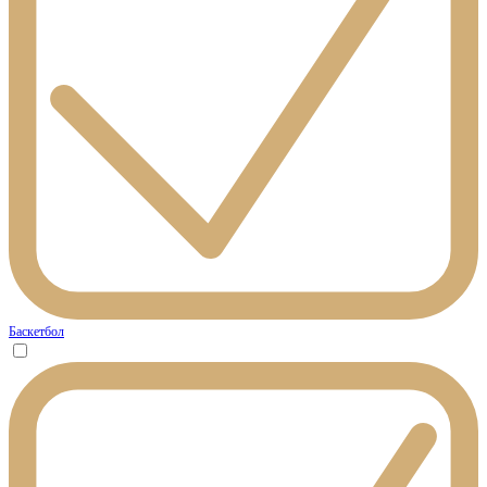
Баскетбол