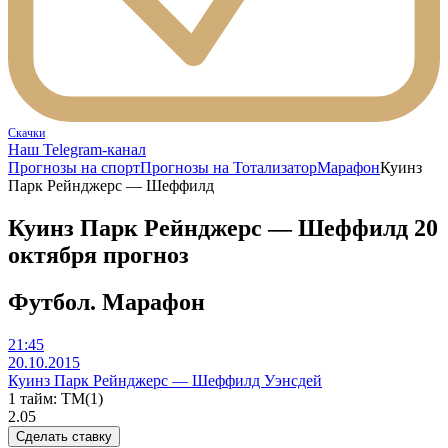
Скачки
Наш Telegram-канал
Прогнозы на спорт
Прогнозы на Тотализатор
Марафон
Куинз
Парк Рейнджерс — Шеффилд
Куинз Парк Рейнджерс — Шеффилд 20
октября прогноз
Футбол. Марафон
21:45
20.10.2015
Куинз Парк Рейнджерс
—
Шеффилд Уэнсдей
1 тайм: ТМ(1)
2.05
Сделать ставку