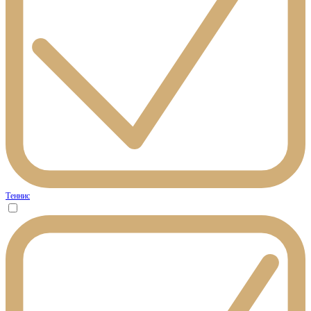
Теннис