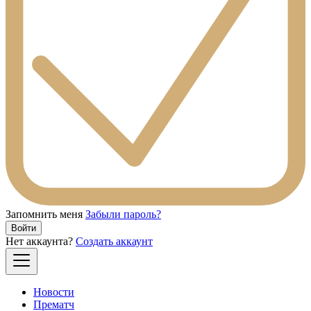
Запомнить меня
Забыли пароль?
Войти
Нет аккаунта?
Создать аккаунт
Новости
Прематч