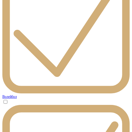
Волейбол