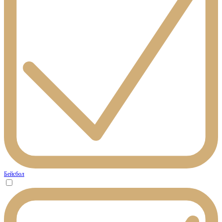
Бейсбол