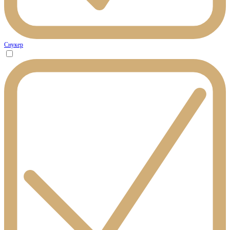
Снукер