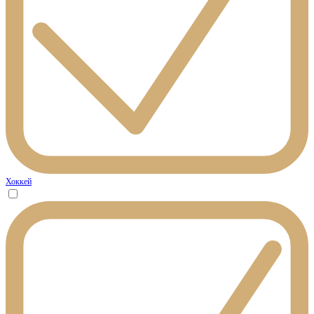
Хоккей