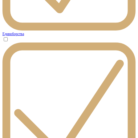
Единоборства