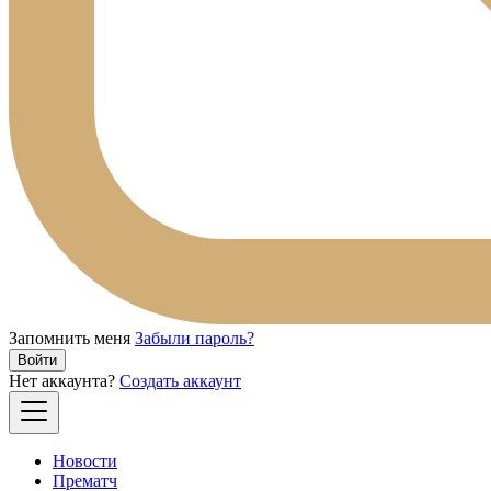
Запомнить меня
Забыли пароль?
Войти
Нет аккаунта?
Создать аккаунт
Новости
Прематч