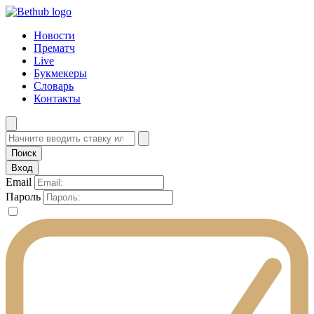
Новости
Прематч
Live
Букмекеры
Словарь
Контакты
Вход
Email
Пароль