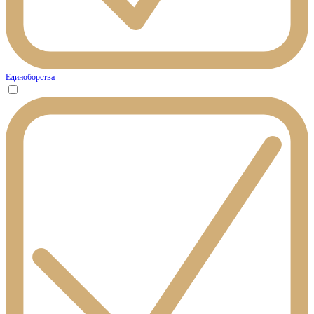
Единоборства