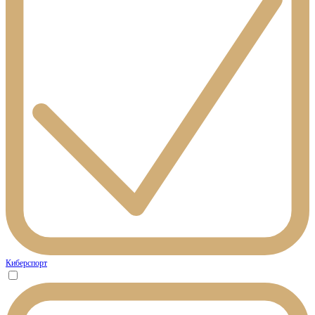
Киберспорт