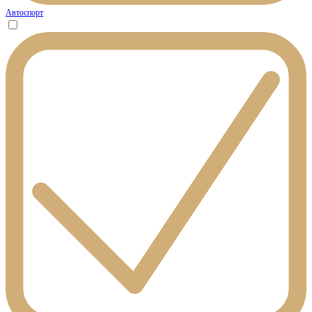
Автоспорт