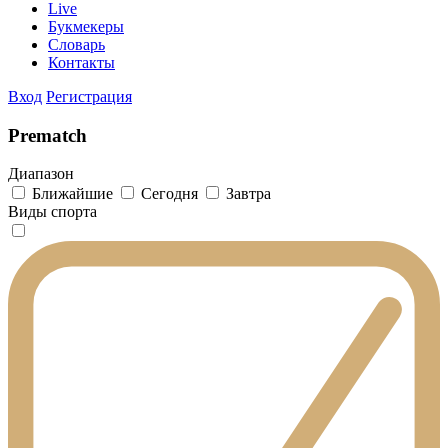
Live
Букмекеры
Словарь
Контакты
Вход
Регистрация
Prematch
Диапазон
Ближайшие
Сегодня
Завтра
Виды спорта