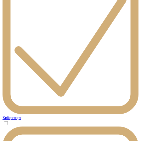
Киберспорт