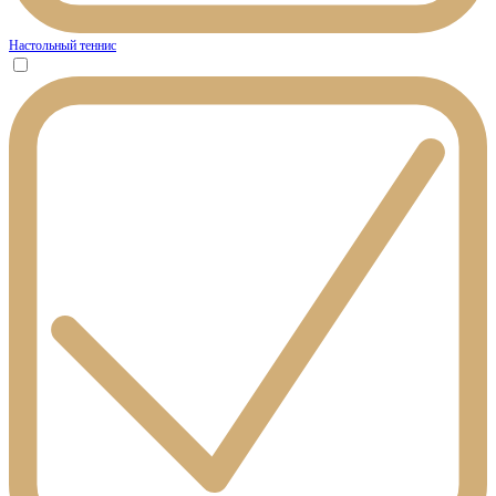
Настольный теннис