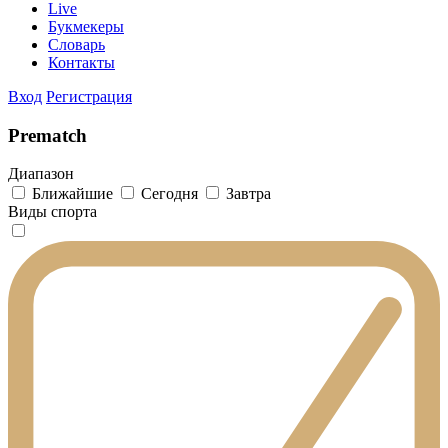
Live
Букмекеры
Словарь
Контакты
Вход
Регистрация
Prematch
Диапазон
Ближайшие
Сегодня
Завтра
Виды спорта