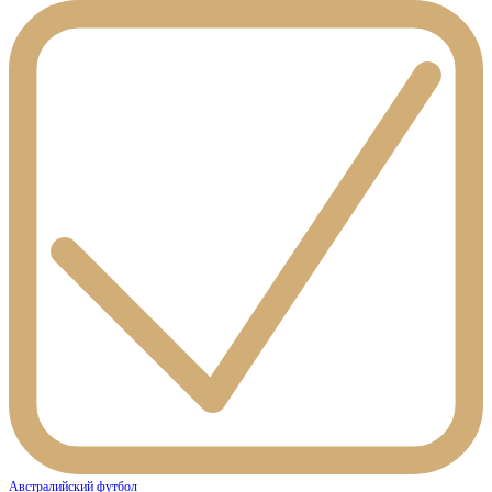
Австралийский футбол