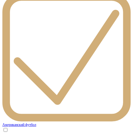
Американский футбол