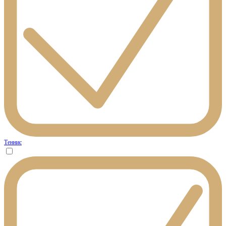
Теннис