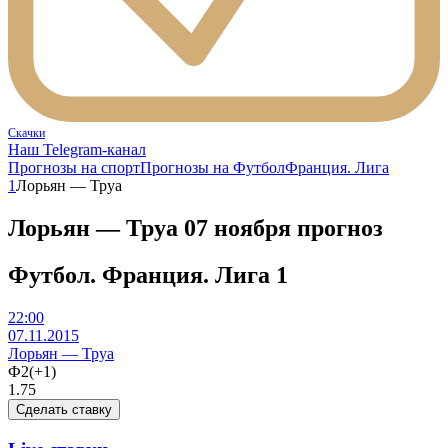
Скачки
Наш Telegram-канал
Прогнозы на спорт
Прогнозы на Футбол
Франция. Лига
1
Лорьян — Труа
Лорьян — Труа 07 ноября прогноз
Футбол. Франция. Лига 1
22:00
07.11.2015
Лорьян
—
Труа
Ф2(+1)
1.75
Сделать ставку