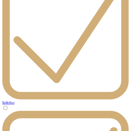
Бейсбол