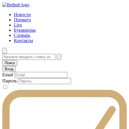
Новости
Прематч
Live
Букмекеры
Словарь
Контакты
Вход
Email
Пароль