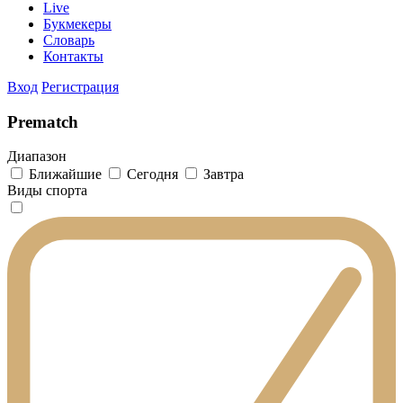
Live
Букмекеры
Словарь
Контакты
Вход
Регистрация
Prematch
Диапазон
Ближайшие
Сегодня
Завтра
Виды спорта