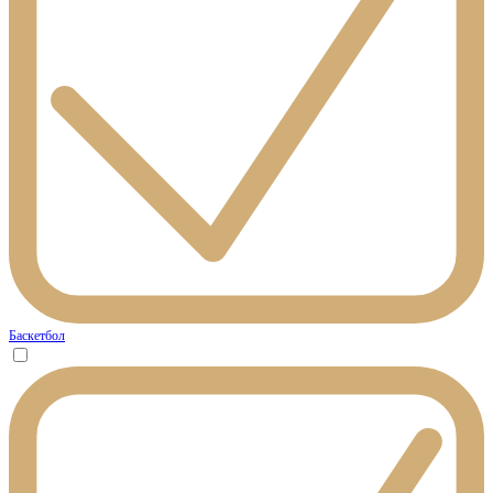
Баскетбол