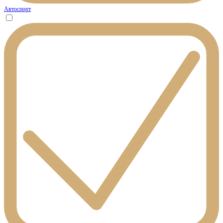
Автоспорт