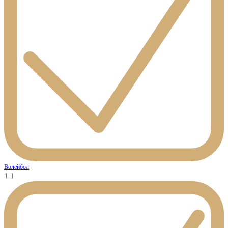
Волейбол