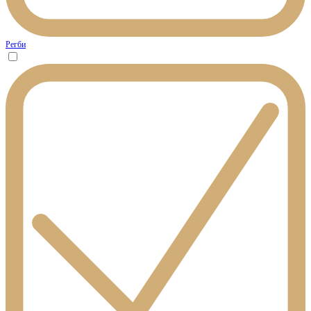
Регби