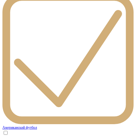
Американский футбол