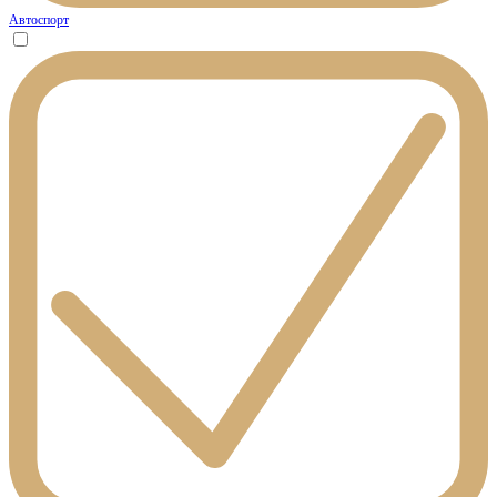
Автоспорт