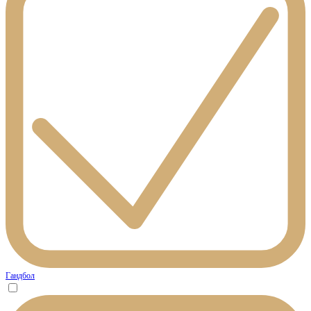
Гандбол