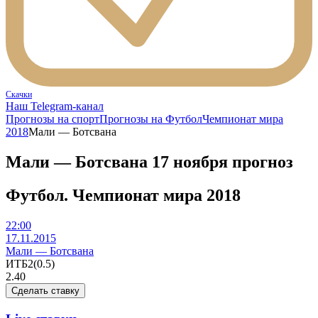
Скачки
Наш Telegram-канал
Прогнозы на спорт
Прогнозы на Футбол
Чемпионат мира
2018
Мали — Ботсвана
Мали — Ботсвана 17 ноября прогноз
Футбол. Чемпионат мира 2018
22:00
17.11.2015
Мали
—
Ботсвана
ИТБ2(0.5)
2.40
Сделать ставку