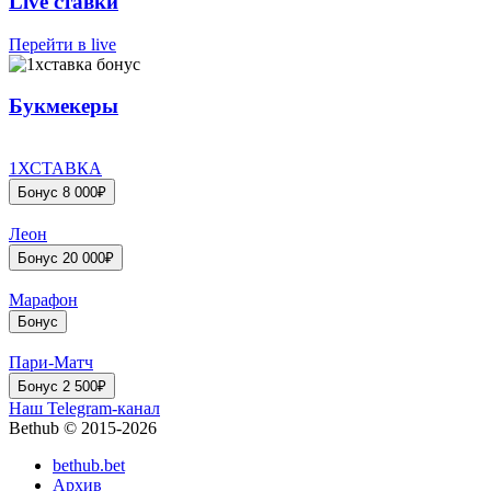
Live ставки
Перейти в live
Букмекеры
1ХСТАВКА
Бонус 8 000₽
Леон
Бонус 20 000₽
Марафон
Бонус
Пари-Матч
Бонус 2 500₽
Наш Telegram-канал
Bethub © 2015-2026
bethub.bet
Архив