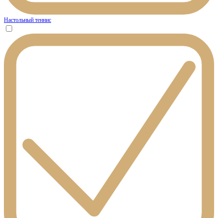
Настольный теннис