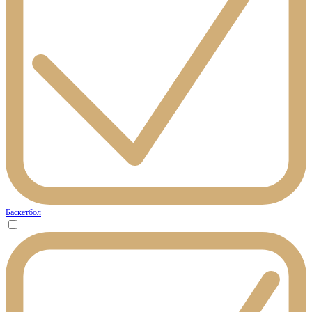
Баскетбол