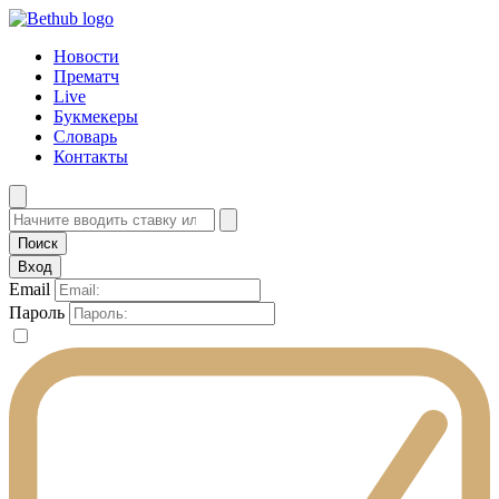
Новости
Прематч
Live
Букмекеры
Словарь
Контакты
Вход
Email
Пароль