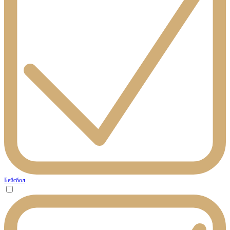
Бейсбол