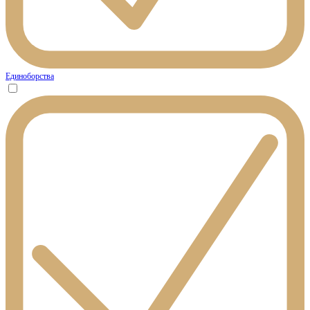
Единоборства