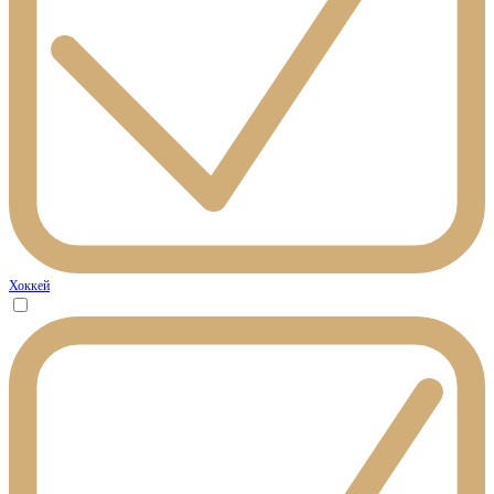
Хоккей