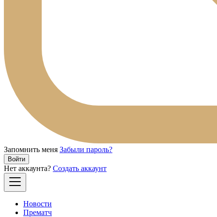
Запомнить меня
Забыли пароль?
Войти
Нет аккаунта?
Создать аккаунт
Новости
Прематч