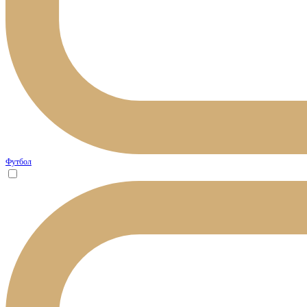
Футбол