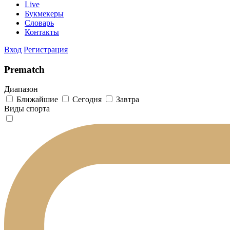
Live
Букмекеры
Словарь
Контакты
Вход
Регистрация
Prematch
Диапазон
Ближайшие
Сегодня
Завтра
Виды спорта