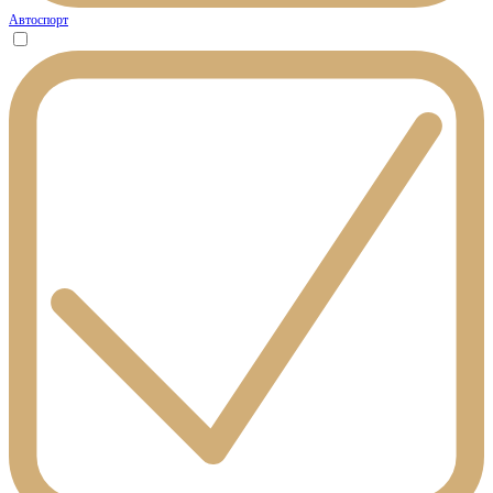
Автоспорт