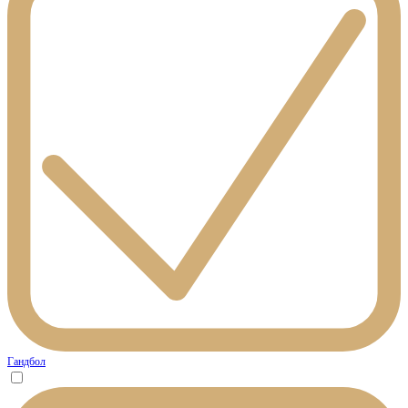
Гандбол