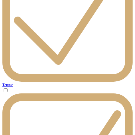
Теннис