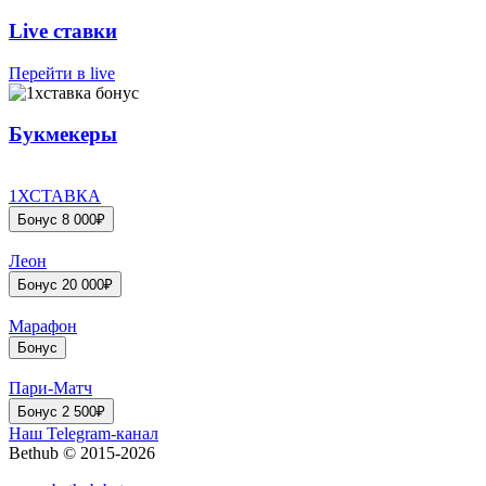
Live ставки
Перейти в live
Букмекеры
1ХСТАВКА
Бонус 8 000₽
Леон
Бонус 20 000₽
Марафон
Бонус
Пари-Матч
Бонус 2 500₽
Наш Telegram-канал
Bethub © 2015-2026