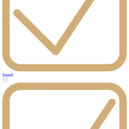
Хоккей