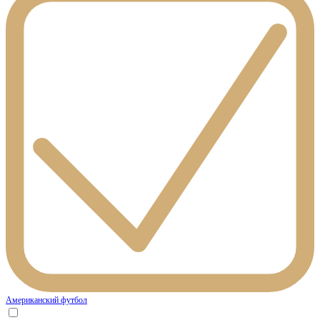
Американский футбол