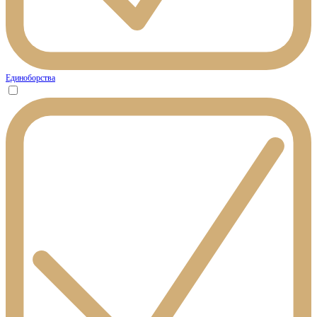
Единоборства