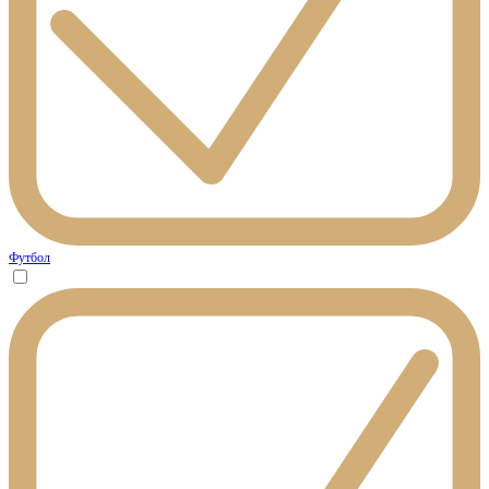
Футбол