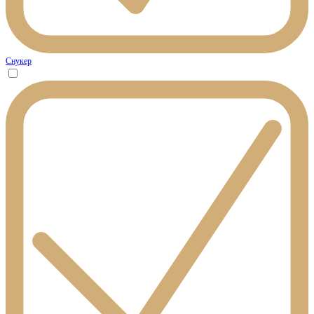
Снукер