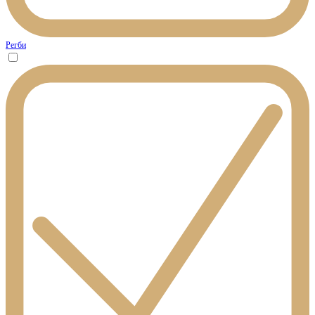
Регби