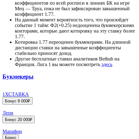
коэффициентов по всей росписи в линиях БК на игре
Мец — Труа, пока не был зафиксирован завышенный
коэффициент 1.77.
На данный момент вероятность того, что произойдет
событие 1 тайм: Ф2(+0.25) недооценена букмекерскими
конторами, которые дают котировку на эту ставку более
1.77.
Котировка 1.77 переоценен букмекерами. На длинной
дистанции ставки на завышенные коэффициенты
стабильно приносят доход.
Другие бесплатные ставки аналитиков Bethub на
Франция. Лига 1 вы можете посмотреть
здесь
Букмекеры
1ХСТАВКА
Бонус 8 000₽
Леон
Бонус 20 000₽
Марафон
Бонус