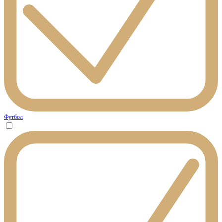
Футбол