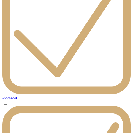
Волейбол