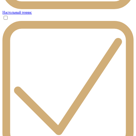
Настольный теннис