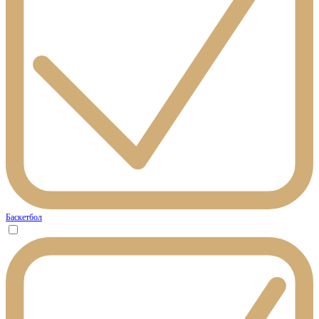
Баскетбол