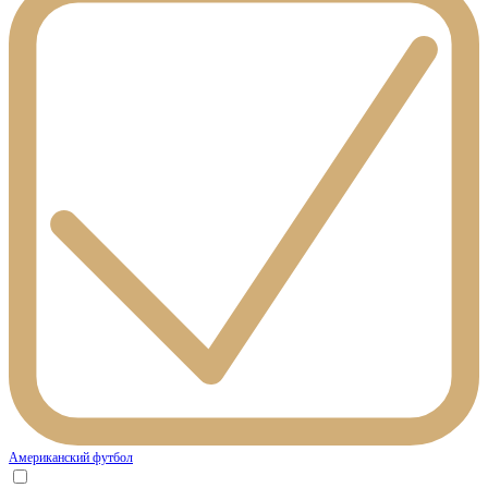
Американский футбол