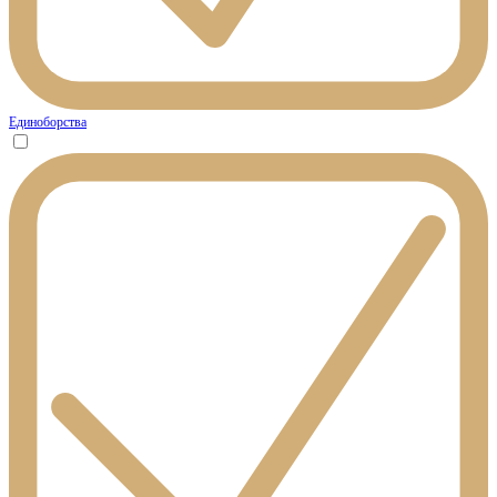
Единоборства