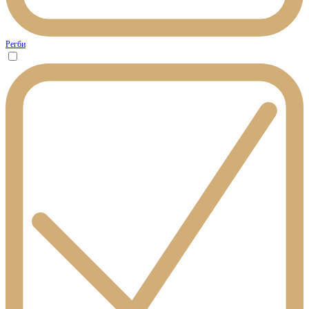
Регби