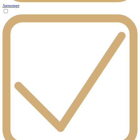
Автоспорт