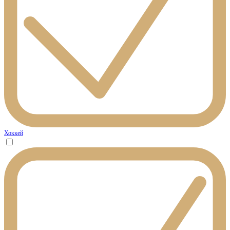
Хоккей