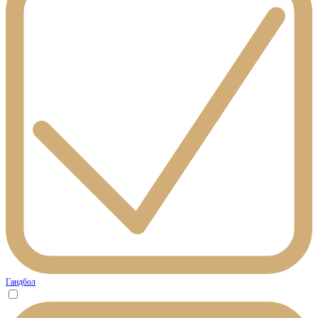
Гандбол