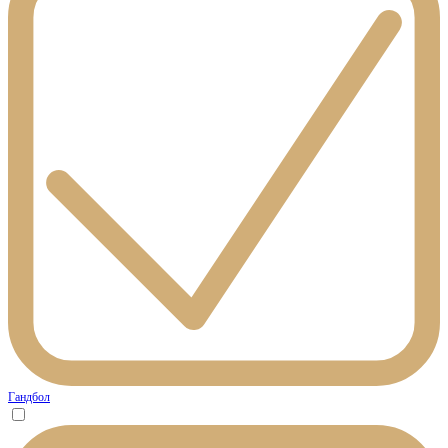
Гандбол