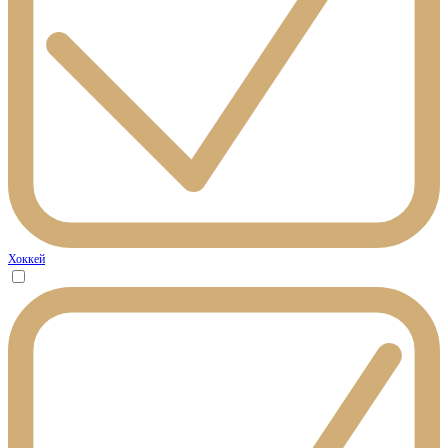
Хоккей