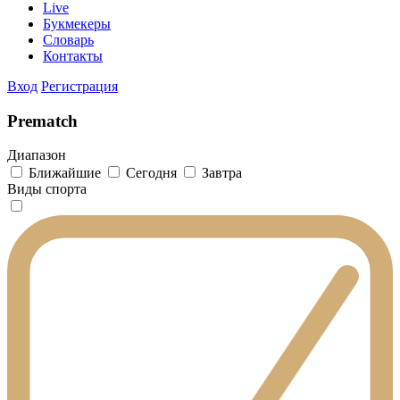
Live
Букмекеры
Словарь
Контакты
Вход
Регистрация
Prematch
Диапазон
Ближайшие
Сегодня
Завтра
Виды спорта