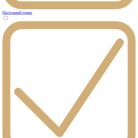
Настольный теннис