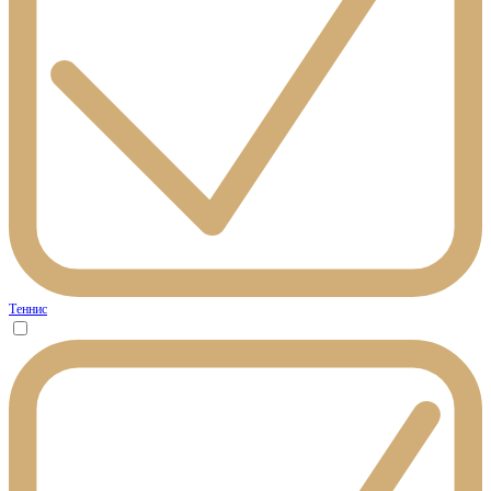
Теннис