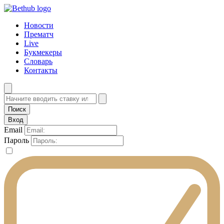
Новости
Прематч
Live
Букмекеры
Словарь
Контакты
Вход
Email
Пароль