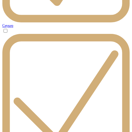
Снукер