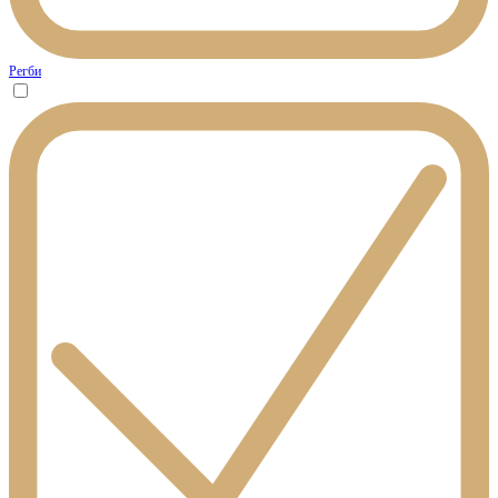
Регби