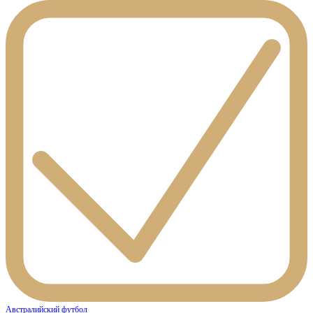
Австралийский футбол