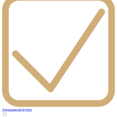
Американский футбол