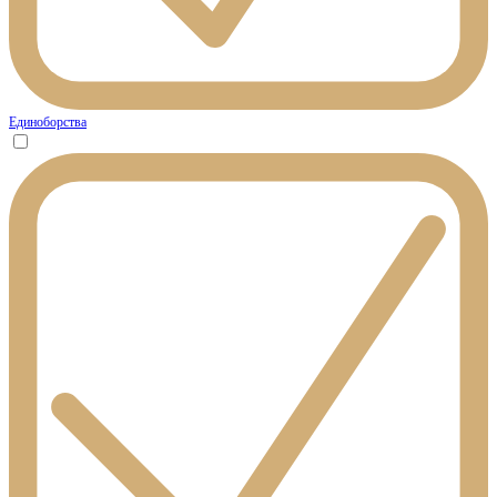
Единоборства