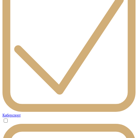
Киберспорт