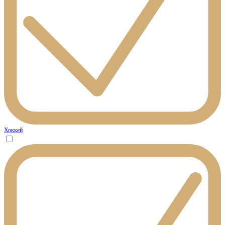
Хоккей