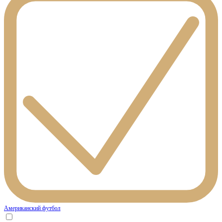
Американский футбол