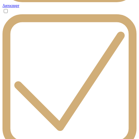
Автоспорт