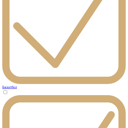
Баскетбол