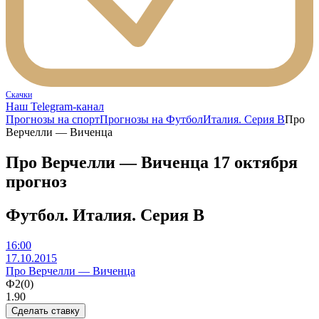
Скачки
Наш Telegram-канал
Прогнозы на спорт
Прогнозы на Футбол
Италия. Серия B
Про
Верчелли — Виченца
Про Верчелли — Виченца 17 октября
прогноз
Футбол. Италия. Серия B
16:00
17.10.2015
Про Верчелли
—
Виченца
Ф2(0)
1.90
Сделать ставку