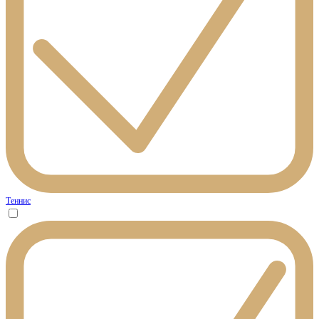
Теннис