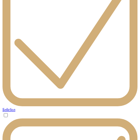
Бейсбол