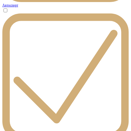
Автоспорт