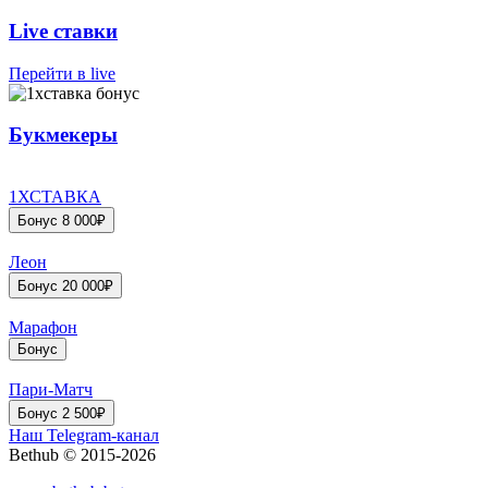
Live ставки
Перейти в live
Букмекеры
1ХСТАВКА
Бонус 8 000₽
Леон
Бонус 20 000₽
Марафон
Бонус
Пари-Матч
Бонус 2 500₽
Наш Telegram-канал
Bethub © 2015-2026