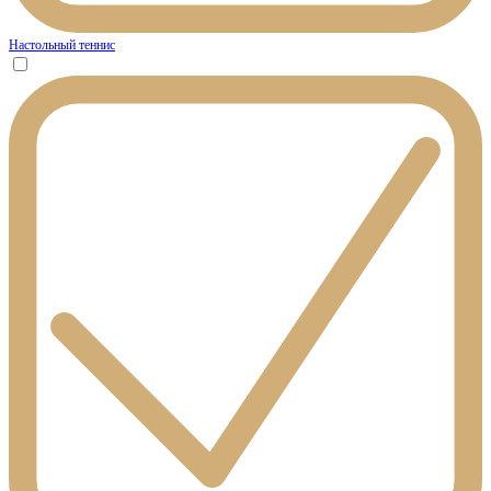
Настольный теннис