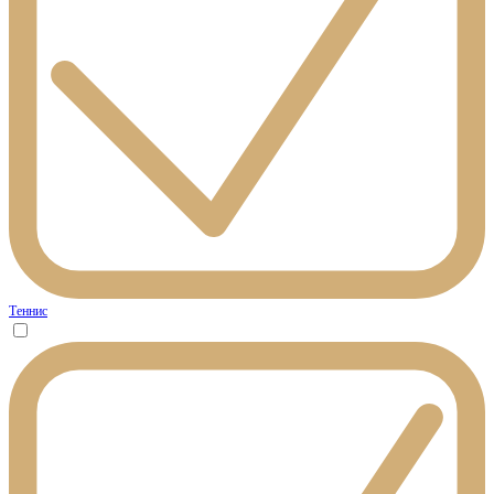
Теннис