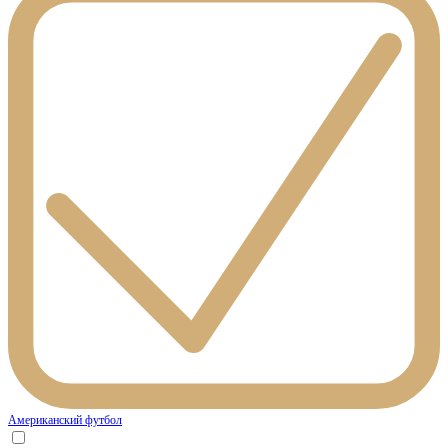
Американский футбол