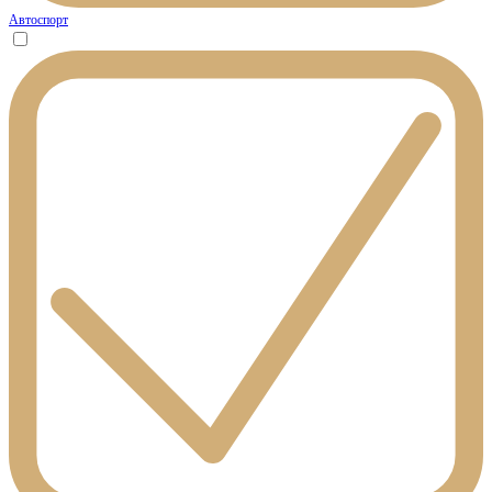
Автоспорт