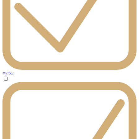
Футбол