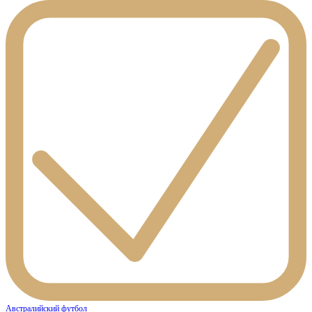
Австралийский футбол