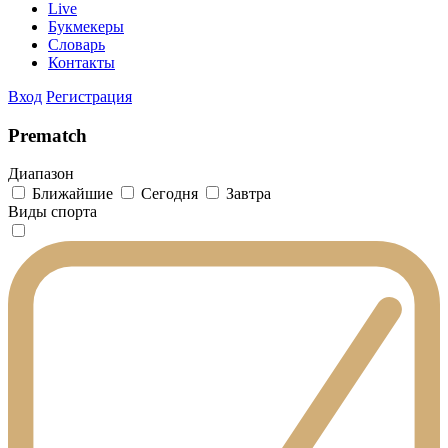
Live
Букмекеры
Словарь
Контакты
Вход
Регистрация
Prematch
Диапазон
Ближайшие
Сегодня
Завтра
Виды спорта