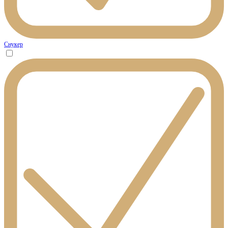
Снукер