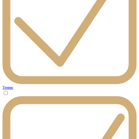
Теннис