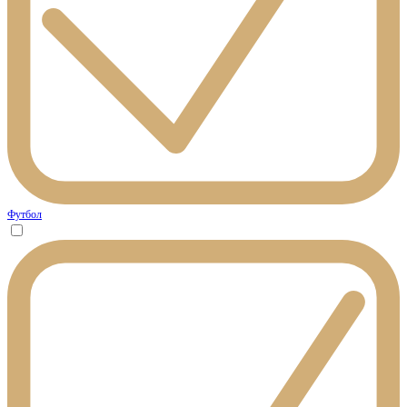
Футбол