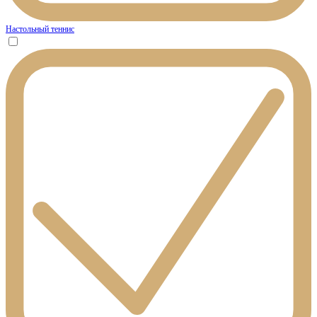
Настольный теннис