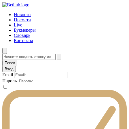
Новости
Прематч
Live
Букмекеры
Словарь
Контакты
Вход
Email
Пароль