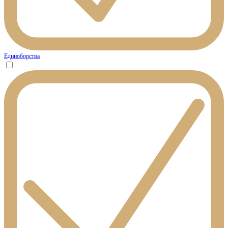
Единоборства