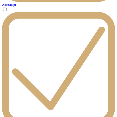
Автоспорт