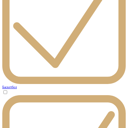
Баскетбол