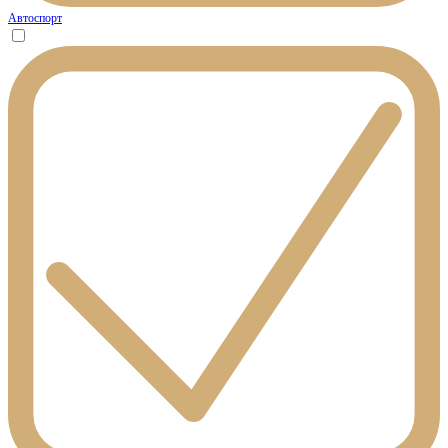
Автоспорт