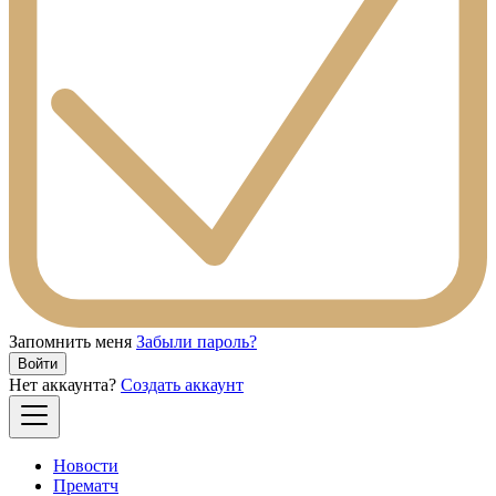
Запомнить меня
Забыли пароль?
Войти
Нет аккаунта?
Создать аккаунт
Новости
Прематч