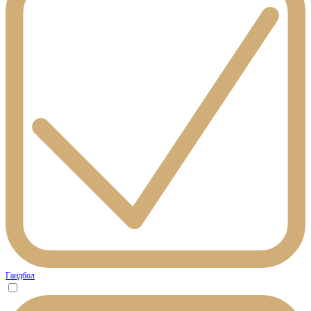
Гандбол