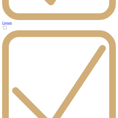
Снукер