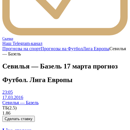
Скачки
Наш Telegram-канал
Прогнозы на спорт
Прогнозы на Футбол
Лига Европы
Севилья
— Базель
Севилья — Базель 17 марта прогноз
Футбол. Лига Европы
23:05
17.03.2016
Севилья
—
Базель
ТБ(2.5)
1.86
Сделать ставку