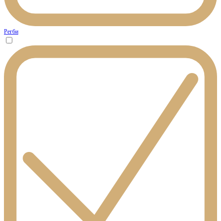
Регби