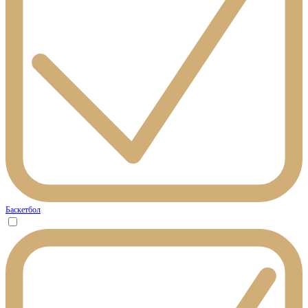
Баскетбол