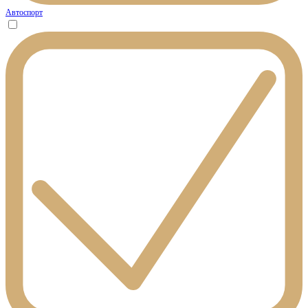
Автоспорт