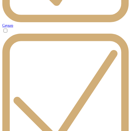
Снукер