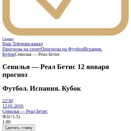
Скачки
Наш Telegram-канал
Прогнозы на спорт
Прогнозы на Футбол
Испания.
Кубок
Севилья — Реал Бетис
Севилья — Реал Бетис 12 января
прогноз
Футбол. Испания. Кубок
22:30
12.01.2016
Севилья
—
Реал Бетис
Ф2(+1.5)
1.80
Сделать ставку