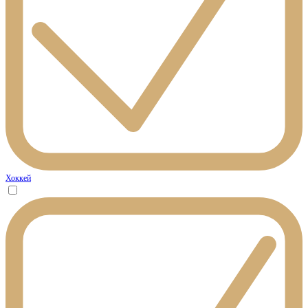
Хоккей