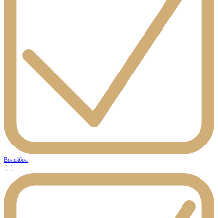
Волейбол