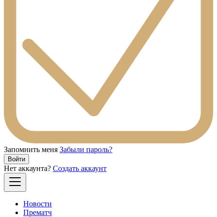
Запомнить меня
Забыли пароль?
Войти
Нет аккаунта?
Создать аккаунт
Новости
Прематч