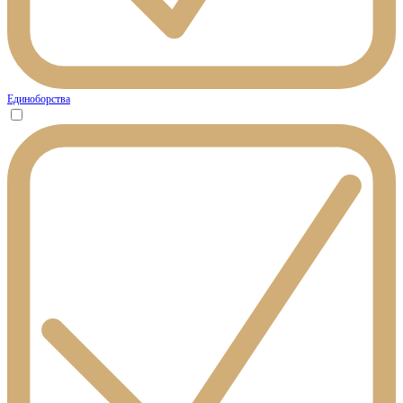
Единоборства