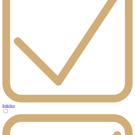
Бейсбол