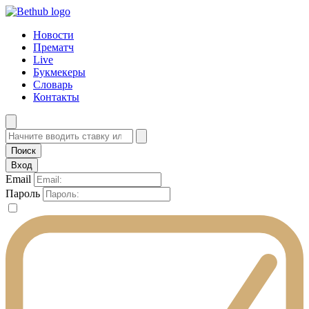
Новости
Прематч
Live
Букмекеры
Словарь
Контакты
Вход
Email
Пароль