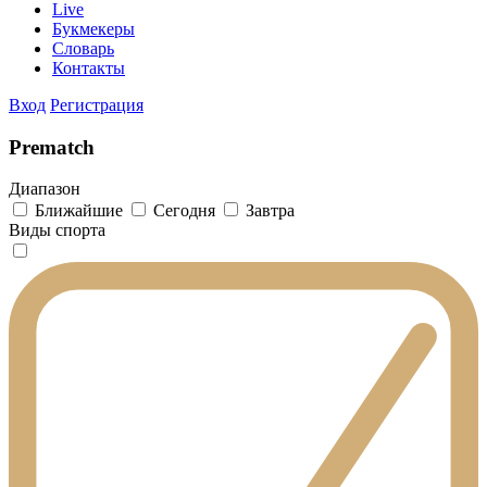
Live
Букмекеры
Словарь
Контакты
Вход
Регистрация
Prematch
Диапазон
Ближайшие
Сегодня
Завтра
Виды спорта