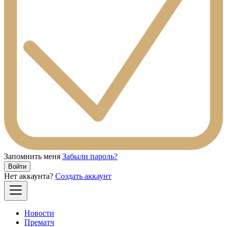
Запомнить меня
Забыли пароль?
Войти
Нет аккаунта?
Создать аккаунт
Новости
Прематч