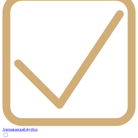
Американский футбол