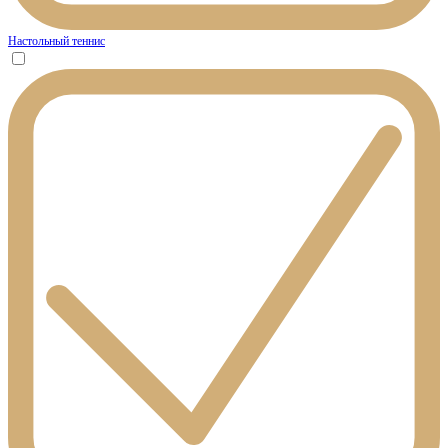
Настольный теннис