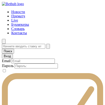
Новости
Прематч
Live
Букмекеры
Словарь
Контакты
Вход
Email
Пароль