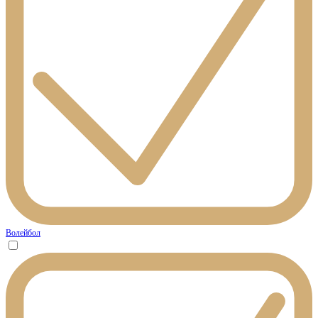
Волейбол