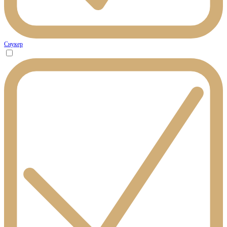
Снукер