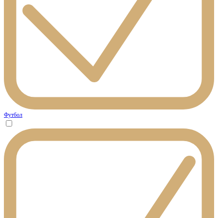
Футбол