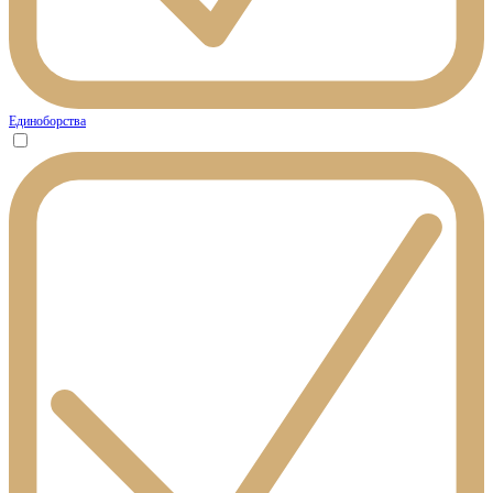
Единоборства