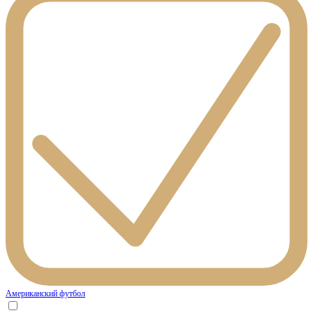
Американский футбол