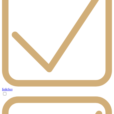
Бейсбол