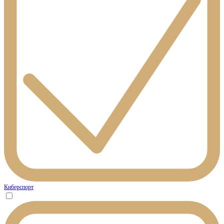
Киберспорт