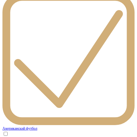
Американский футбол