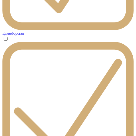
Единоборства