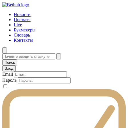
Новости
Прематч
Live
Букмекеры
Словарь
Контакты
Вход
Email
Пароль