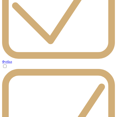
Футбол