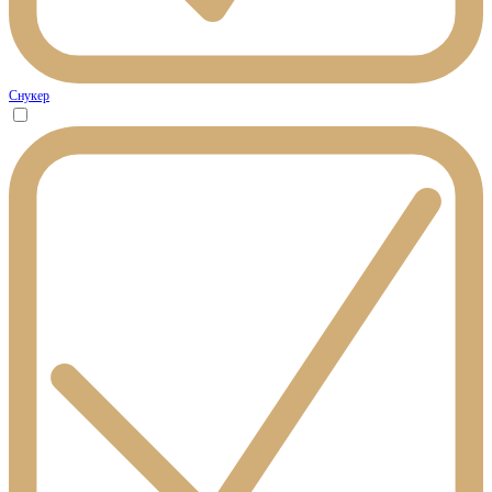
Снукер