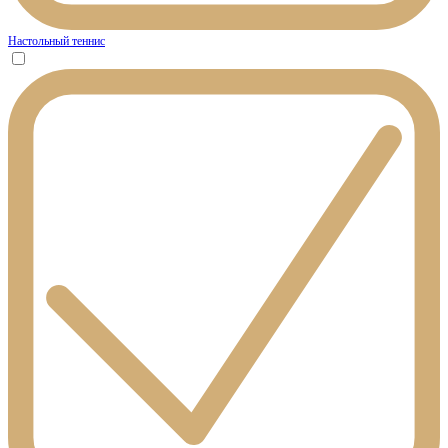
Настольный теннис