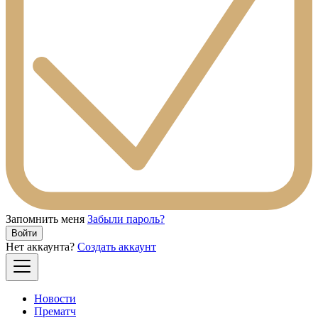
Запомнить меня
Забыли пароль?
Войти
Нет аккаунта?
Создать аккаунт
Новости
Прематч