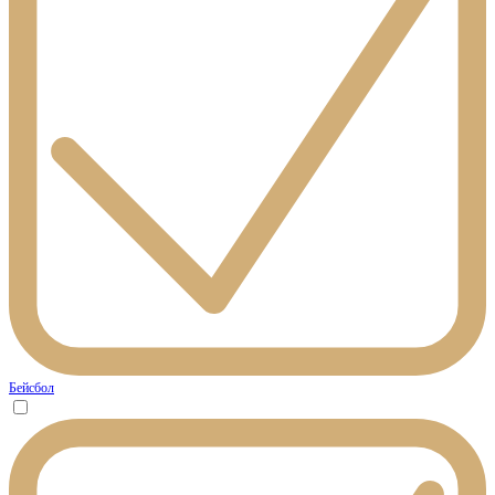
Бейсбол