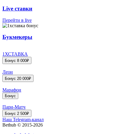
Live ставки
Перейти в live
Букмекеры
1ХСТАВКА
Бонус 8 000₽
Леон
Бонус 20 000₽
Марафон
Бонус
Пари-Матч
Бонус 2 500₽
Наш Telegram-канал
Bethub © 2015-2026