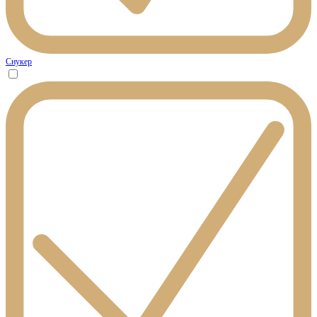
Снукер