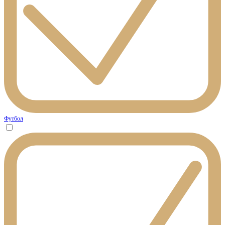
Футбол