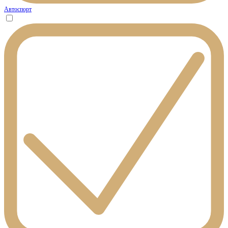
Автоспорт