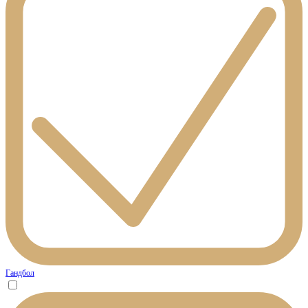
Гандбол