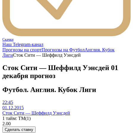
Скачки
Наш Telegram-канал
Прогнозы на спорт
Прогнозы на Футбол
Англия. Кубок
Лиги
Сток Сити — Шеффилд Уэнсдей
Сток Сити — Шеффилд Уэнсдей 01
декабря прогноз
Футбол. Англия. Кубок Лиги
22:45
01.12.2015
Сток Сити
—
Шеффилд Уэнсдей
1 тайм: ТМ(1)
2.00
Сделать ставку