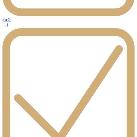
Регби