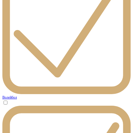
Волейбол