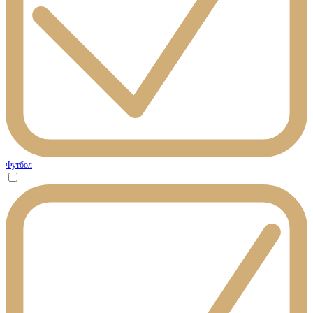
Футбол