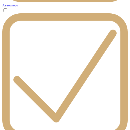
Автоспорт