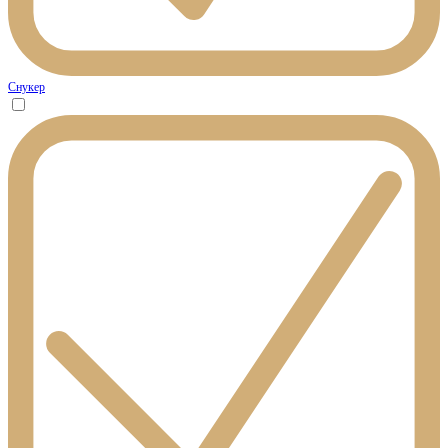
Снукер