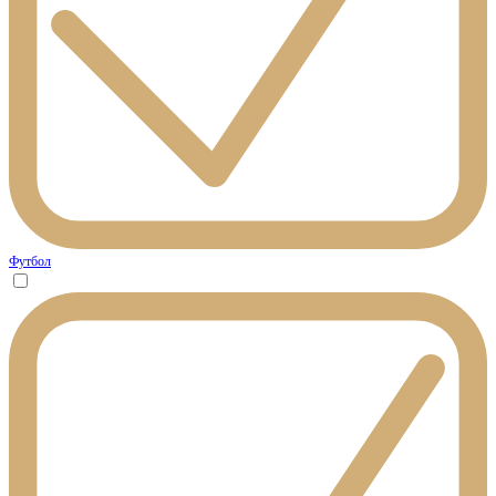
Футбол