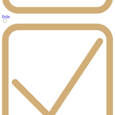
Регби