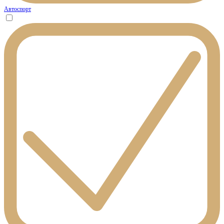
Автоспорт