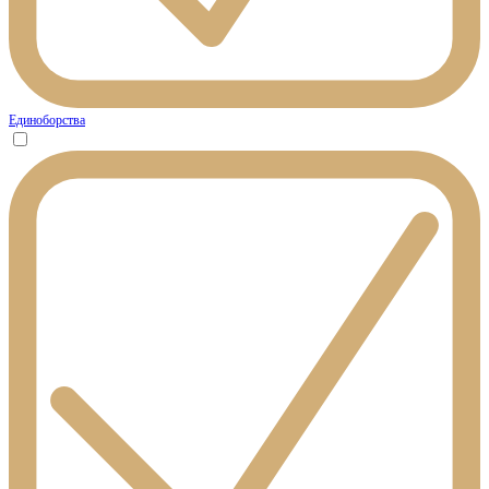
Единоборства