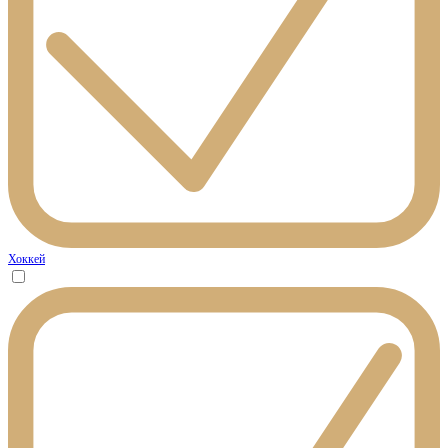
Хоккей