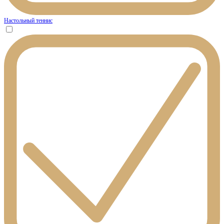
Настольный теннис