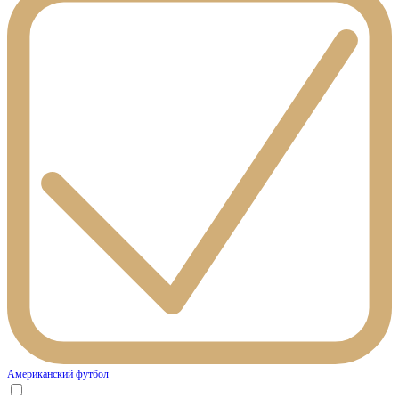
Американский футбол