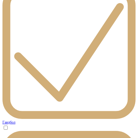
Гандбол