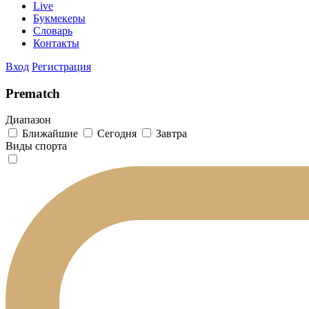
Live
Букмекеры
Словарь
Контакты
Вход
Регистрация
Prematch
Диапазон
Ближайшие
Сегодня
Завтра
Виды спорта