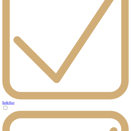
Бейсбол