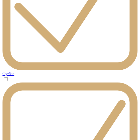
Футбол