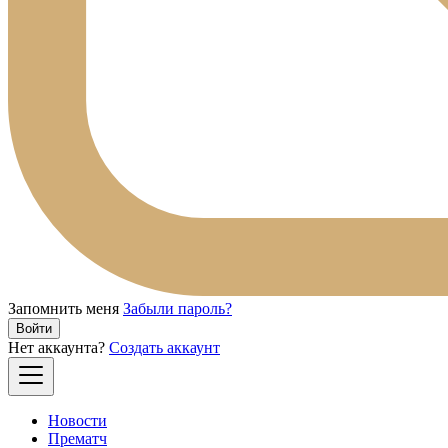
Запомнить меня
Забыли пароль?
Войти
Нет аккаунта?
Создать аккаунт
Новости
Прематч