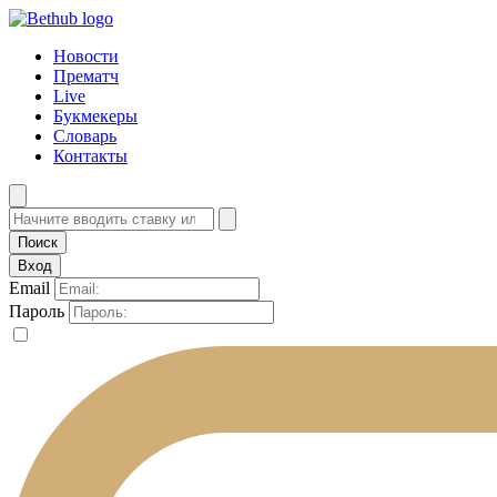
Новости
Прематч
Live
Букмекеры
Словарь
Контакты
Вход
Email
Пароль