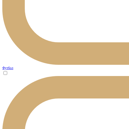
Футбол