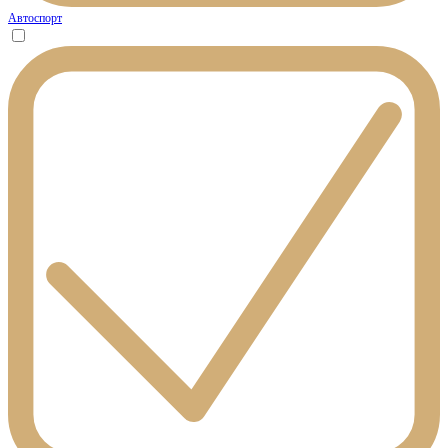
Автоспорт