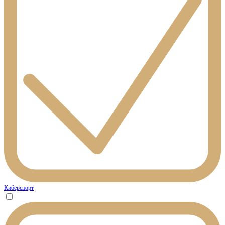
Киберспорт