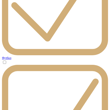
Футбол