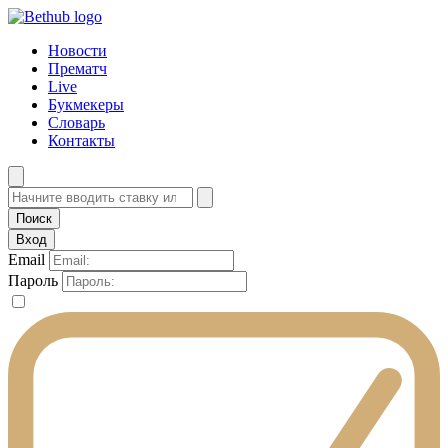
Новости
Прематч
Live
Букмекеры
Словарь
Контакты
Вход
Email
Пароль