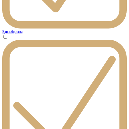
Единоборства