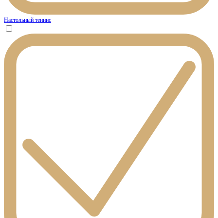
Настольный теннис