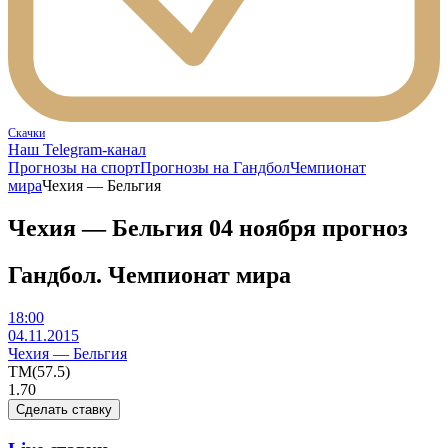
Скачки
Наш Telegram-канал
Прогнозы на спорт
Прогнозы на Гандбол
Чемпионат
мира
Чехия — Бельгия
Чехия — Бельгия 04 ноября прогноз
Гандбол. Чемпионат мира
18:00
04.11.2015
Чехия
—
Бельгия
ТМ(57.5)
1.70
Сделать ставку