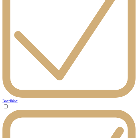
Волейбол