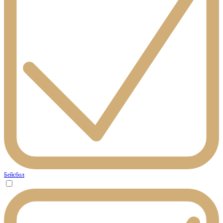
Бейсбол