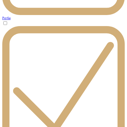
Регби