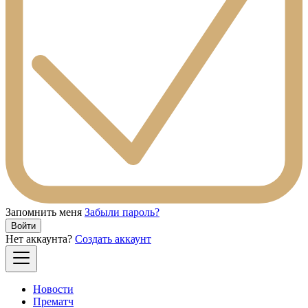
Запомнить меня
Забыли пароль?
Войти
Нет аккаунта?
Создать аккаунт
Новости
Прематч