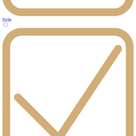
Регби