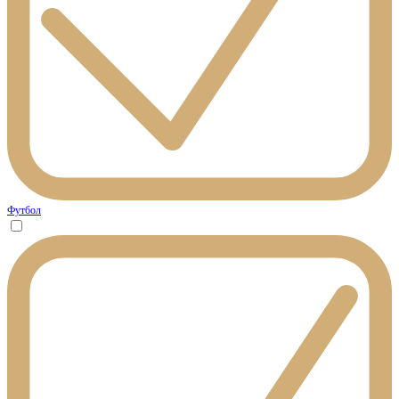
Футбол