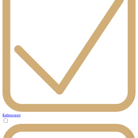
Киберспорт