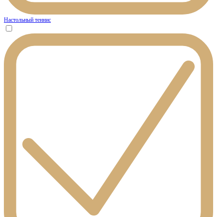
Настольный теннис