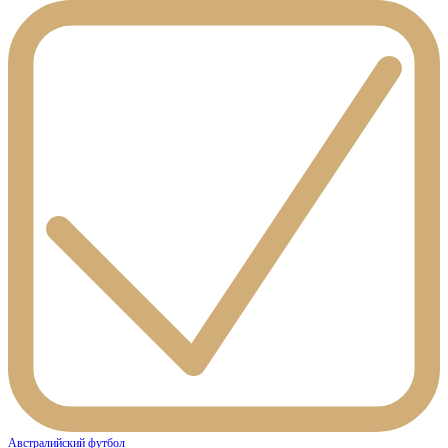
Австралийский футбол