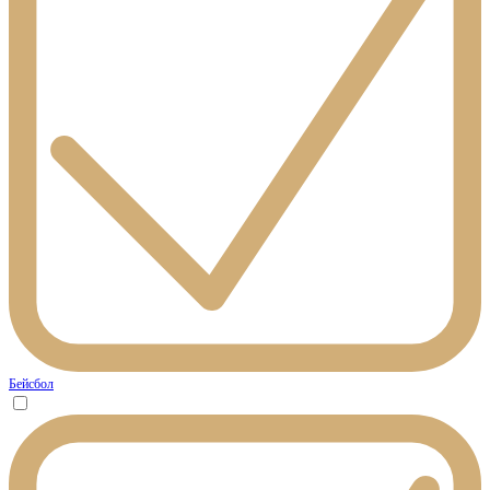
Бейсбол