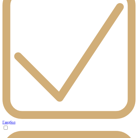
Гандбол