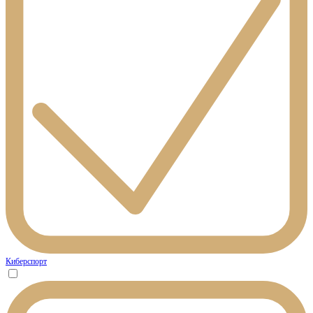
Киберспорт