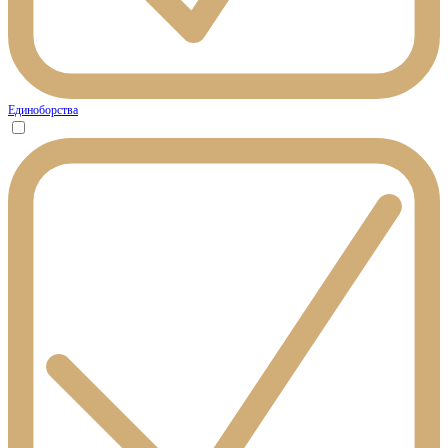
Единоборства