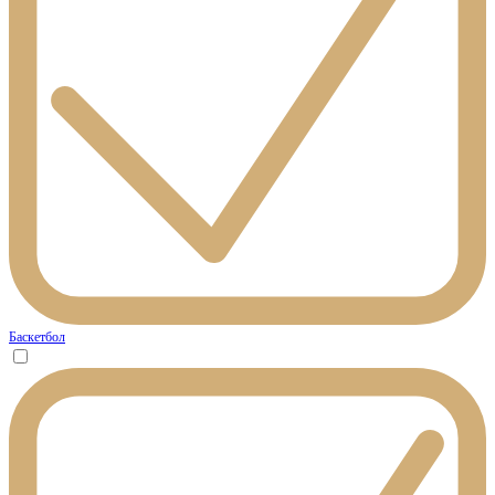
Баскетбол