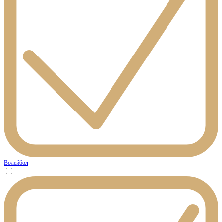
Волейбол