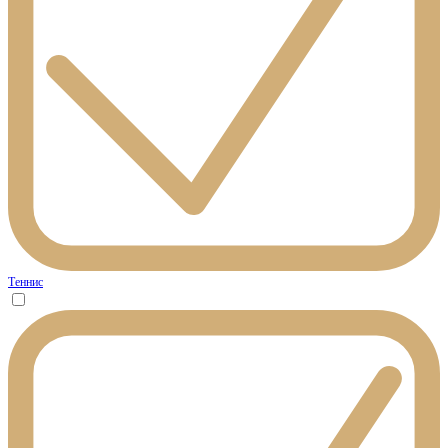
Теннис