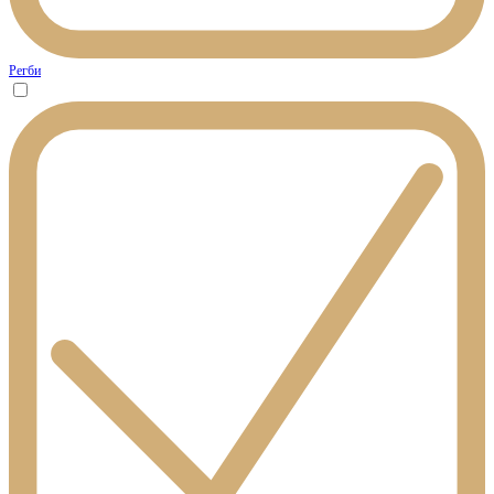
Регби