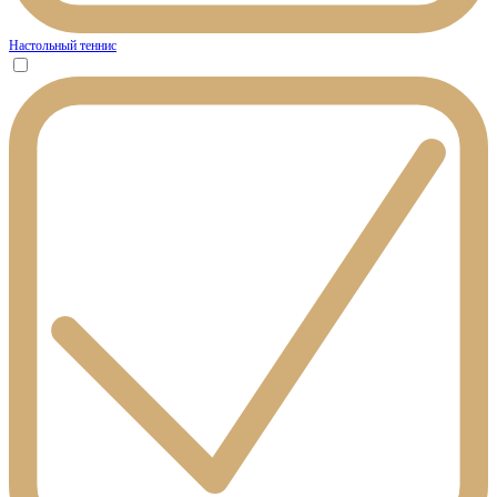
Настольный теннис