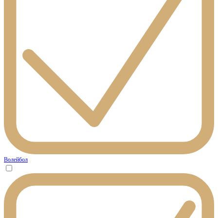
Волейбол