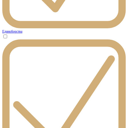
Единоборства