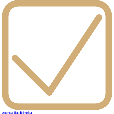
Австралийский футбол