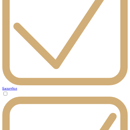
Баскетбол