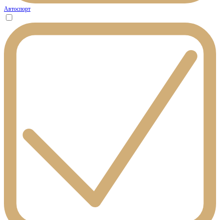
Автоспорт