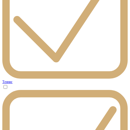
Теннис