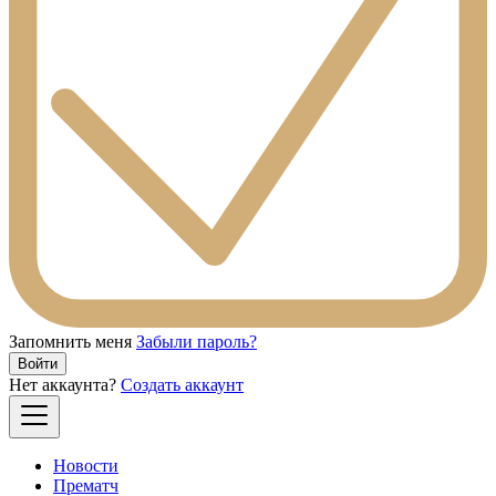
Запомнить меня
Забыли пароль?
Войти
Нет аккаунта?
Создать аккаунт
Новости
Прематч