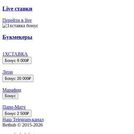
Live ставки
Перейти в live
Букмекеры
1ХСТАВКА
Бонус 8 000₽
Леон
Бонус 20 000₽
Марафон
Бонус
Пари-Матч
Бонус 2 500₽
Наш Telegram-канал
Bethub © 2015-2026