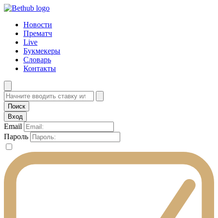
Новости
Прематч
Live
Букмекеры
Словарь
Контакты
Вход
Email
Пароль