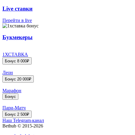
Live ставки
Перейти в live
Букмекеры
1ХСТАВКА
Бонус 8 000₽
Леон
Бонус 20 000₽
Марафон
Бонус
Пари-Матч
Бонус 2 500₽
Наш Telegram-канал
Bethub © 2015-2026