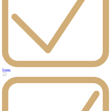
Теннис