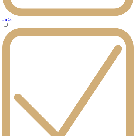
Регби