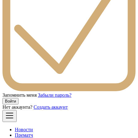
Запомнить меня
Забыли пароль?
Войти
Нет аккаунта?
Создать аккаунт
Новости
Прематч