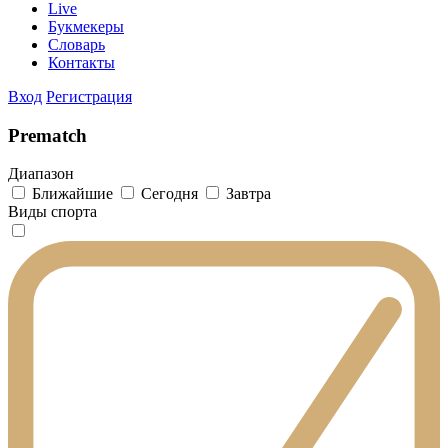
Live
Букмекеры
Словарь
Контакты
Вход
Регистрация
Prematch
Диапазон
Ближайшие
Сегодня
Завтра
Виды спорта