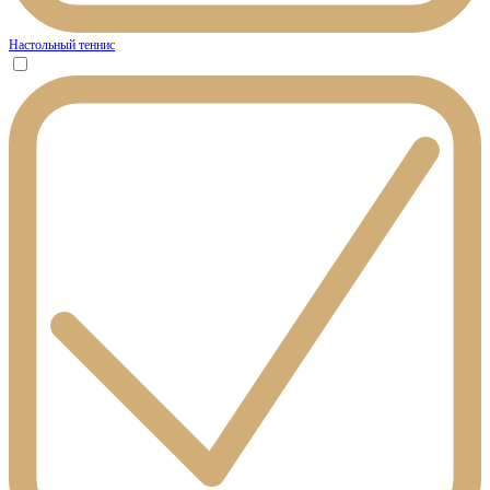
Настольный теннис