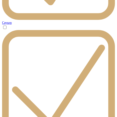
Снукер