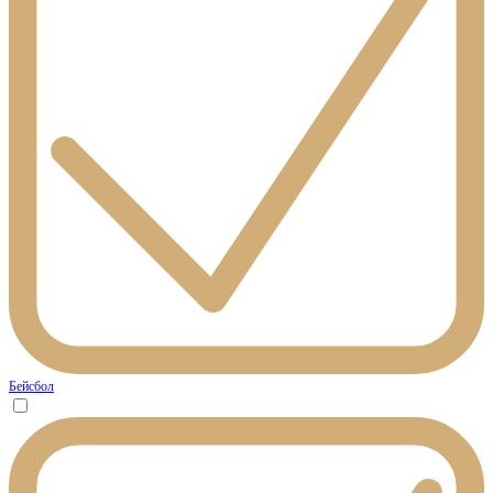
Бейсбол