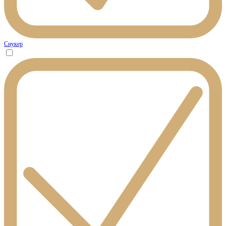
Снукер