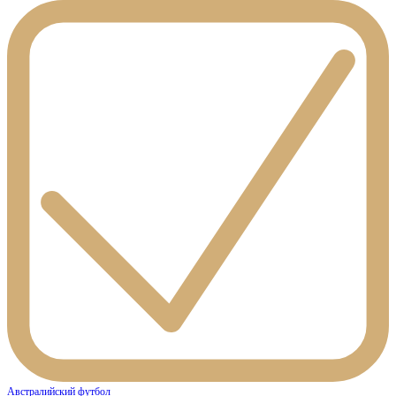
Австралийский футбол