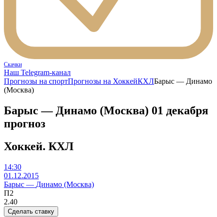
Скачки
Наш Telegram-канал
Прогнозы на спорт
Прогнозы на Хоккей
КХЛ
Барыс — Динамо
(Москва)
Барыс — Динамо (Москва) 01 декабря
прогноз
Хоккей. КХЛ
14:30
01.12.2015
Барыс
—
Динамо (Москва)
П2
2.40
Сделать ставку