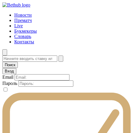
Новости
Прематч
Live
Букмекеры
Словарь
Контакты
Вход
Email
Пароль