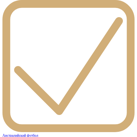
Австралийский футбол