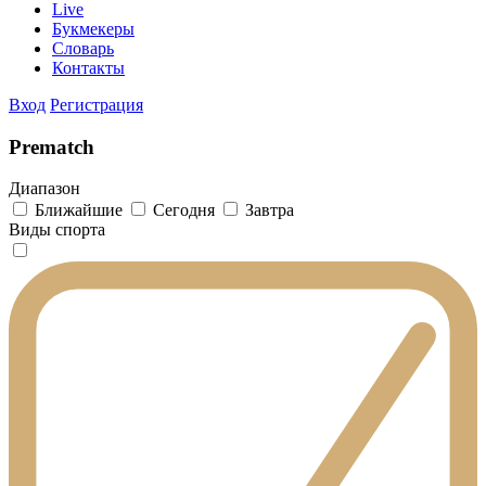
Live
Букмекеры
Словарь
Контакты
Вход
Регистрация
Prematch
Диапазон
Ближайшие
Сегодня
Завтра
Виды спорта