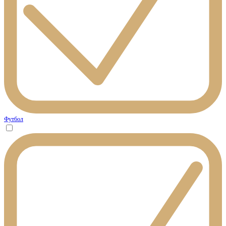
Футбол