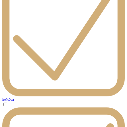
Бейсбол