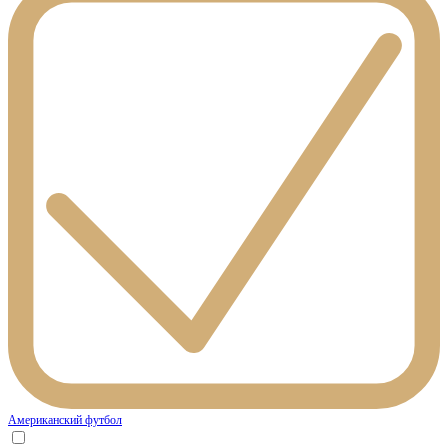
Американский футбол