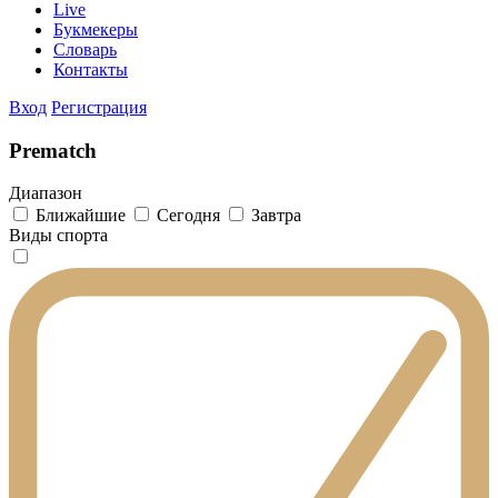
Live
Букмекеры
Словарь
Контакты
Вход
Регистрация
Prematch
Диапазон
Ближайшие
Сегодня
Завтра
Виды спорта