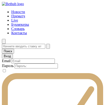
Новости
Прематч
Live
Букмекеры
Словарь
Контакты
Вход
Email
Пароль