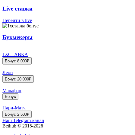
Live ставки
Перейти в live
Букмекеры
1ХСТАВКА
Бонус 8 000₽
Леон
Бонус 20 000₽
Марафон
Бонус
Пари-Матч
Бонус 2 500₽
Наш Telegram-канал
Bethub © 2015-2026