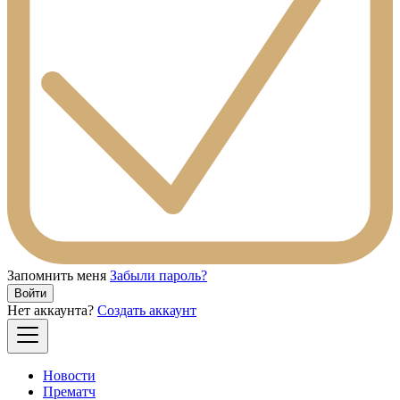
Запомнить меня
Забыли пароль?
Войти
Нет аккаунта?
Создать аккаунт
Новости
Прематч