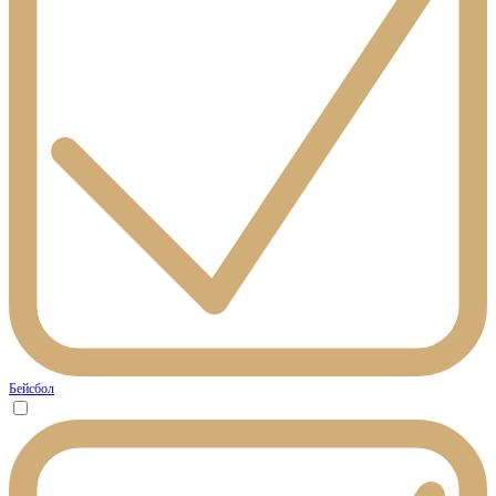
Бейсбол