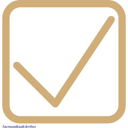
Австралийский футбол