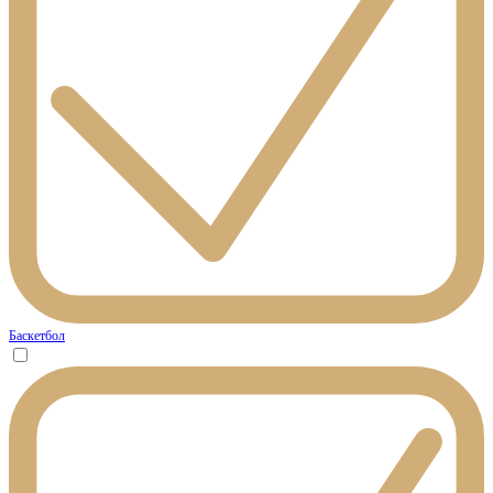
Баскетбол