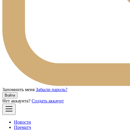
Запомнить меня
Забыли пароль?
Войти
Нет аккаунта?
Создать аккаунт
Новости
Прематч