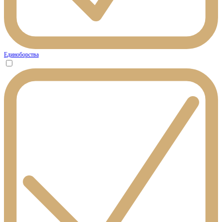
Единоборства