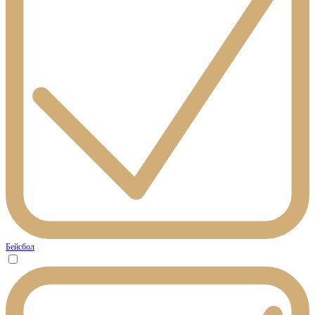
Бейсбол