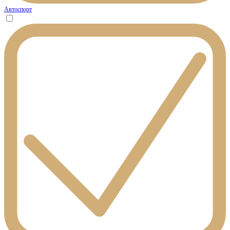
Автоспорт