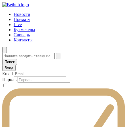
Новости
Прематч
Live
Букмекеры
Словарь
Контакты
Вход
Email
Пароль