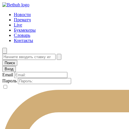
Новости
Прематч
Live
Букмекеры
Словарь
Контакты
Вход
Email
Пароль