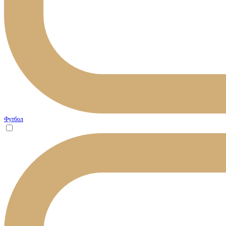
Футбол