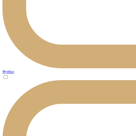
Футбол