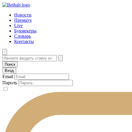
Новости
Прематч
Live
Букмекеры
Словарь
Контакты
Вход
Email
Пароль