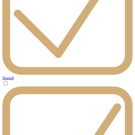
Хоккей