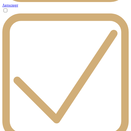
Автоспорт