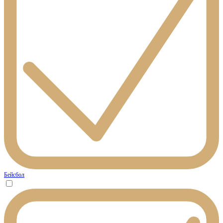
Бейсбол