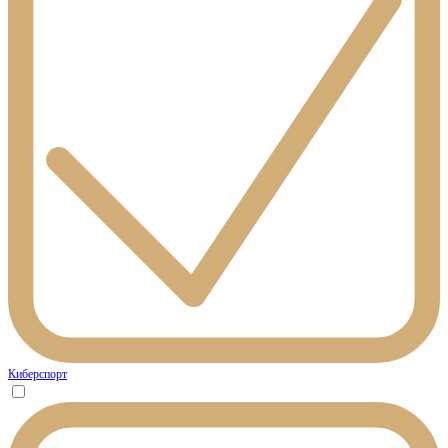
Киберспорт