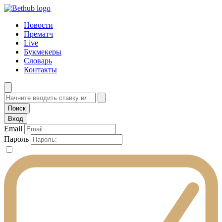
Новости
Прематч
Live
Букмекеры
Словарь
Контакты
Вход
Email
Пароль