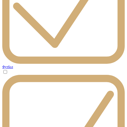
Футбол