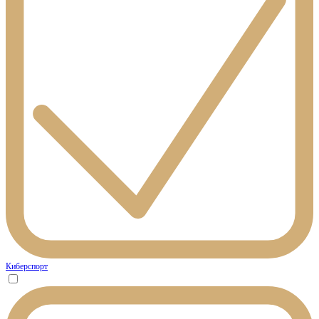
Киберспорт