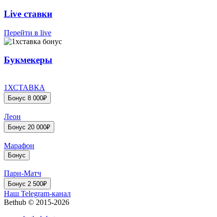
Live ставки
Перейти в live
Букмекеры
1ХСТАВКА
Бонус 8 000₽
Леон
Бонус 20 000₽
Марафон
Бонус
Пари-Матч
Бонус 2 500₽
Наш Telegram-канал
Bethub © 2015-2026