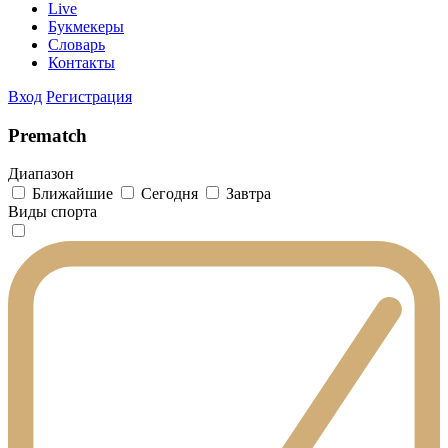
Live
Букмекеры
Словарь
Контакты
Вход
Регистрация
Prematch
Диапазон
Ближайшие
Сегодня
Завтра
Виды спорта