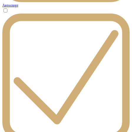
Автоспорт