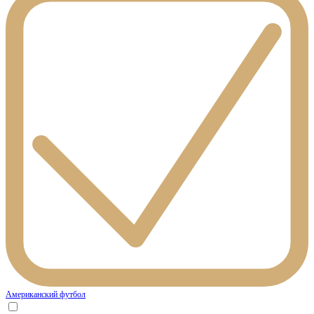
Американский футбол