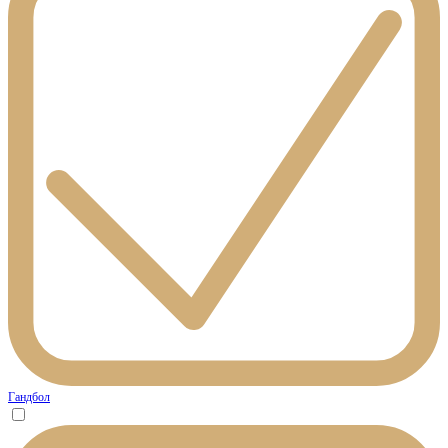
Гандбол