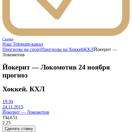
Скачки
Наш Telegram-канал
Прогнозы на спорт
Прогнозы на Хоккей
КХЛ
Йокерит —
Локомотив
Йокерит — Локомотив 24 ноября
прогноз
Хоккей. КХЛ
19:30
24.11.2015
Йокерит
—
Локомотив
ТБ(4.5)
2.25
Сделать ставку