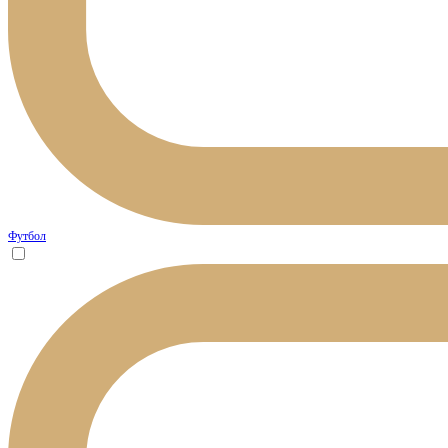
Футбол